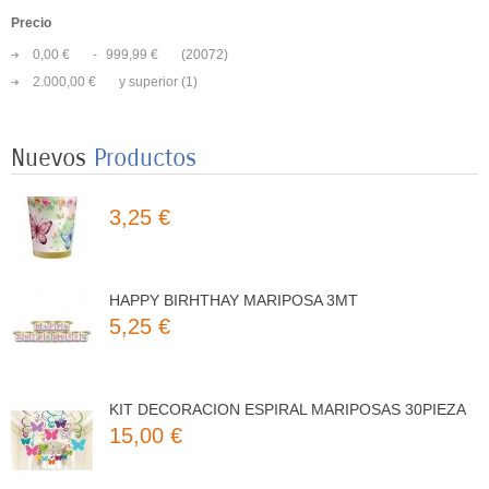
Precio
0,00 €
-
999,99 €
(20072)
8 PLATOS MARIPOSAS COLORES 23CM
2.000,00 €
y superior
(1)
3,50 €
Nuevos
Productos
8 VASOS MARIPOSAS COLORES 250ML
3,25 €
HAPPY BIRHTHAY MARIPOSA 3MT
5,25 €
KIT DECORACION ESPIRAL MARIPOSAS 30PIEZA
15,00 €