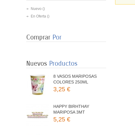
Nuevo ()
En Oferta ()
Comprar
Por
8 PLATOS MARIPOSAS
COLORES 23CM
3,50 €
Nuevos
Productos
8 VASOS MARIPOSAS
COLORES 250ML
3,25 €
HAPPY BIRHTHAY
MARIPOSA 3MT
5,25 €
KIT DECORACION