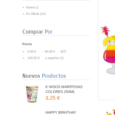
Nuevo ()
En Oferta
(14)
Comprar
Por
Precio
0,00 €
-
99,99 €
(87)
100,00 €
y superior
(1)
8 PLATOS MARIPOSAS
COLORES 23CM
3,50 €
Nuevos
Productos
8 VASOS MARIPOSAS
COLORES 250ML
3,25 €
HAPPY BIRHTHAY
MARIPOSA 3MT