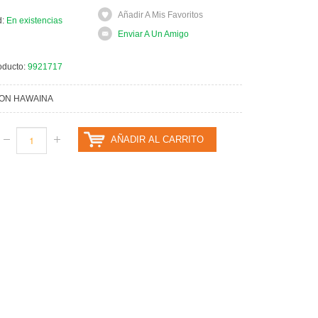
Añadir A Mis Favoritos
d:
En existencias
Enviar A Un Amigo
oducto:
9921717
ON HAWAINA
AÑADIR AL CARRITO