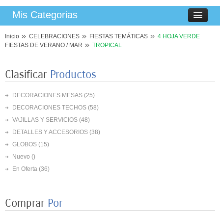
Mis Categorias
Inicio
CELEBRACIONES
FIESTAS TEMÁTICAS
4 HOJA VERDE
FIESTAS DE VERANO / MAR
TROPICAL
Clasificar
Productos
DECORACIONES MESAS
(25)
DECORACIONES TECHOS
(58)
VAJILLAS Y SERVICIOS
(48)
DETALLES Y ACCESORIOS
(38)
8 PLATOS MARIPOSAS COLORES 23CM
GLOBOS
(15)
3,50 €
Nuevo ()
En Oferta
(36)
8 VASOS MARIPOSAS COLORES 250ML
3,25 €
Comprar
Por