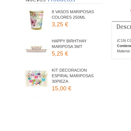
8 VASOS MARIPOSAS
COLORES 250ML
3,25 €
Descr
HAPPY BIRHTHAY
(C19) 
MARIPOSA 3MT
Contien
5,25 €
Material 
KIT DECORACION
ESPIRAL MARIPOSAS
30PIEZA
15,00 €
8 PLATOS MARIPOSAS
COLORES 23CM
3,50 €