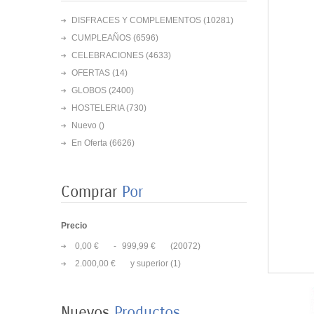
DISFRACES Y COMPLEMENTOS
(10281)
CUMPLEAÑOS
(6596)
CELEBRACIONES
(4633)
OFERTAS
(14)
GLOBOS
(2400)
HOSTELERIA
(730)
Nuevo ()
En Oferta
(6626)
Comprar
Por
Precio
0,00 €
-
999,99 €
(20072)
8 PLATOS MARIPOSAS
2.000,00 €
y superior
(1)
COLORES 23CM
3,50 €
Nuevos
Productos