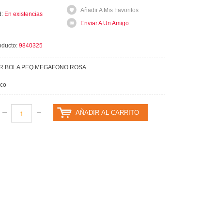
Añadir A Mis Favoritos
d:
En existencias
Enviar A Un Amigo
oducto:
9840325
AR BOLA PEQ MEGAFONO ROSA
ico
AÑADIR AL CARRITO