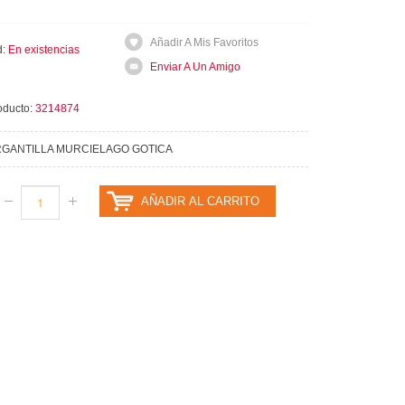
Añadir A Mis Favoritos
d:
En existencias
Enviar A Un Amigo
oducto:
3214874
GANTILLA MURCIELAGO GOTICA
AÑADIR AL CARRITO