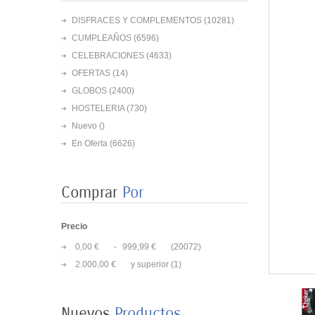
DISFRACES Y COMPLEMENTOS
(10281)
CUMPLEAÑOS
(6596)
CELEBRACIONES
(4633)
OFERTAS
(14)
GLOBOS
(2400)
HOSTELERIA
(730)
Nuevo ()
En Oferta
(6626)
Comprar
Por
Precio
0,00 €
-
999,99 €
(20072)
8 PLATOS MARIPOSAS
2.000,00 €
y superior
(1)
COLORES 23CM
3,50 €
Nuevos
Productos