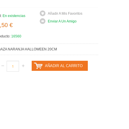
Añadir A Mis Favoritos
d:
En existencias
Enviar A Un Amigo
,50 €
oducto:
16560
BAZA NARANJA HALLOWEEN 20CM
AÑADIR AL CARRITO