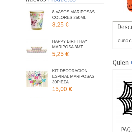
8 VASOS MARIPOSAS
COLORES 250ML
3,25 €
Descr
HAPPY BIRHTHAY
CUBO C
MARIPOSA 3MT
5,25 €
Quien
KIT DECORACION
ESPIRAL MARIPOSAS
30PIEZA
15,00 €
8 PLATOS MARIPOSAS
COLORES 23CM
3,50 €
PAQ