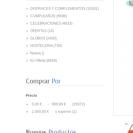
DISFRACES Y COMPLEMENTOS
(10281)
CUMPLEAÑOS
(6596)
CELEBRACIONES
(4633)
OFERTAS
(14)
GLOBOS
(2400)
HOSTELERIA
(730)
Nuevo ()
En Oferta
(6626)
Comprar
Por
Precio
0,00 €
-
999,99 €
(20072)
8 PLATOS MARIPOSAS
2.000,00 €
y superior
(1)
COLORES 23CM
3,50 €
Nuevos
Productos