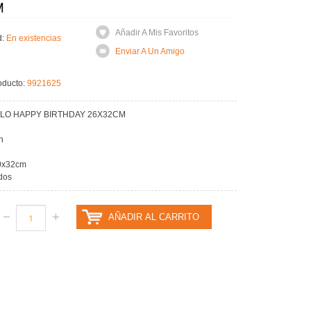
M
Añadir A Mis Favoritos
d:
En existencias
Enviar A Un Amigo
oducto:
9921625
LO HAPPY BIRTHDAY 26X32CM
n
0x32cm
dos
AÑADIR AL CARRITO