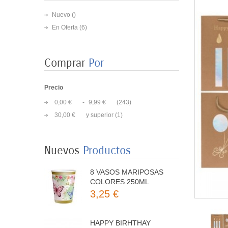
Nuevo ()
En Oferta
(6)
Comprar
Por
Precio
0,00 €
-
9,99 €
(243)
8 PLATOS MARIPOSAS
30,00 €
y superior
(1)
COLORES 23CM
3,50 €
Nuevos
Productos
8 VASOS MARIPOSAS
COLORES 250ML
3,25 €
HAPPY BIRHTHAY
MARIPOSA 3MT