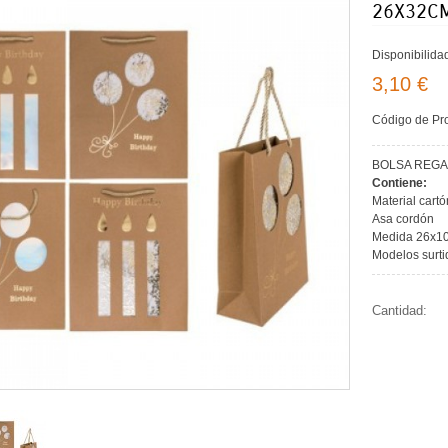
26X32C
Disponibilida
3,10 €
Código de Pr
BOLSA REGA
Contiene:
Material cartó
Asa cordón
Medida 26x1
Modelos surti
Cantidad: