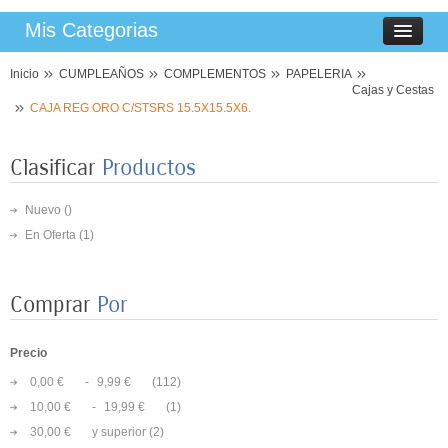
Mis Categorias
Inicio
CUMPLEAÑOS
COMPLEMENTOS
PAPELERIA
Cajas y Cestas
CAJA REG ORO C/STSRS 15.5X15.5X6.
Clasificar
Productos
Nuevo ()
En Oferta
(1)
8 PLATOS MARIPOSAS COLORES 23CM
Comprar
Por
3,50 €
Precio
8 VASOS MARIPOSAS COLORES 250ML
0,00 €
-
9,99 €
(112)
3,25 €
10,00 €
-
19,99 €
(1)
30,00 €
y superior
(2)