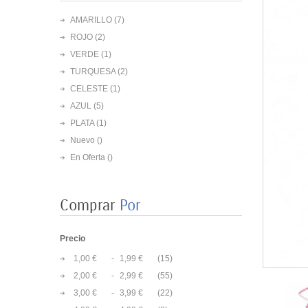
AMARILLO
(7)
ROJO
(2)
VERDE
(1)
TURQUESA
(2)
CELESTE
(1)
AZUL
(5)
PLATA
(1)
Nuevo ()
En Oferta ()
Comprar
Por
Precio
1,00 €
-
1,99 €
(15)
2,00 €
-
2,99 €
(55)
3,00 €
-
3,99 €
(22)