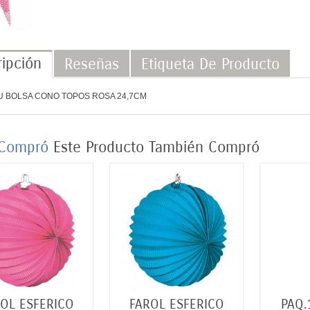
ipción
Reseñas
Etiqueta De Producto
/U BOLSA CONO TOPOS ROSA 24,7CM
Compró
Este
Producto
También
Compró
OL ESFERICO
FAROL ESFERICO
PAQ.