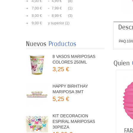
4,00 €
-
4,99 €
(8)
7,00 €
-
7,99 €
(1)
8,00 €
-
8,99 €
(3)
8 PLATOS MARIPOSAS
9,00 €
y superior
(1)
Descr
COLORES 23CM
3,50 €
PAQ.10
Nuevos
Productos
8 VASOS MARIPOSAS
COLORES 250ML
Quien
3,25 €
HAPPY BIRHTHAY
MARIPOSA 3MT
5,25 €
KIT DECORACION
ESPIRAL MARIPOSAS
30PIEZA
15,00 €
FAROL ESFERICO
FAR