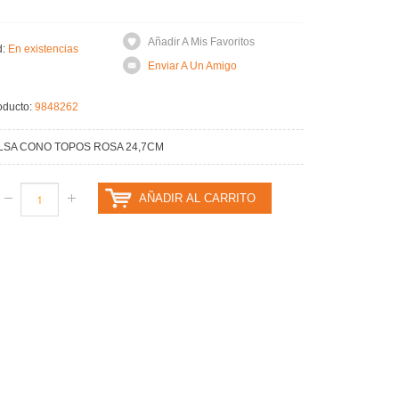
Añadir A Mis Favoritos
d:
En existencias
Enviar A Un Amigo
oducto:
9848262
OLSA CONO TOPOS ROSA 24,7CM
AÑADIR AL CARRITO