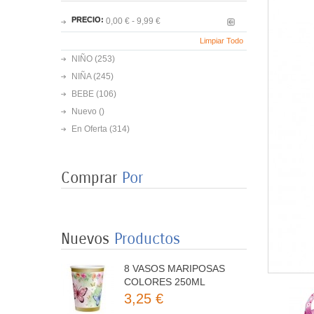
PRECIO:
0,00 € - 9,99 €
Limpiar Todo
NIÑO
(253)
NIÑA
(245)
BEBE
(106)
Nuevo ()
En Oferta
(314)
Comprar
Por
8 PLATOS MARIPOSAS
COLORES 23CM
3,50 €
Nuevos
Productos
8 VASOS MARIPOSAS
COLORES 250ML
3,25 €