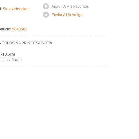
Añadir A Mis Favoritos
d:
Sin existencias
Enviar A Un Amigo
oducto:
9840563
JA GOLOSINA PRINCESA SOFIA
6x10.5cm
n plastificado