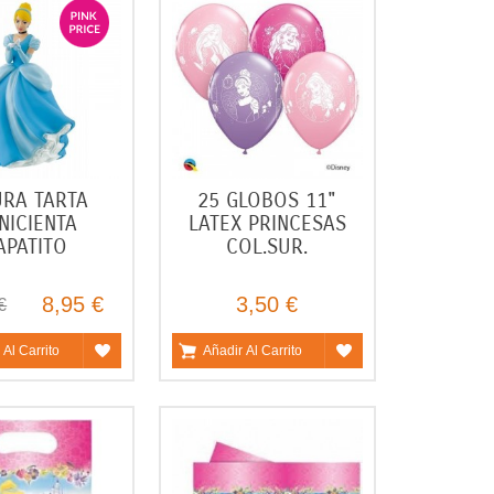
URA TARTA
25 GLOBOS 11"
NICIENTA
LATEX PRINCESAS
APATITO
COL.SUR.
8,95 €
3,50 €
€
 Al Carrito
Añadir Al Carrito