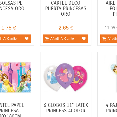
BOLSAS PL
CARTEL DECO
AIRE
INCESA ORO
PUERTA PRINCESAS
FO
ORO
P
1,75 €
2,65 €
11,95 
ir Al Carrito
Añadir Al Carrito
Añadir
NTEL PAPEL
6 GLOBOS 11" LATEX
4 PA
PRINCESA
PRINCESS 4COLOR
PRIN
20X180CM