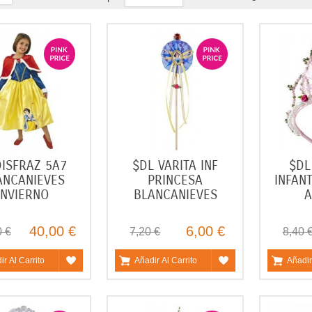
ISFRAZ 5A7
$DL VARITA INF
$DL
ANCANIEVES
PRINCESA
INFAN
INVIERNO
BLANCANIEVES
40,00 €
6,00 €
0 €
7,20 €
8,40 
ir Al Carrito
Añadir Al Carrito
Añadir