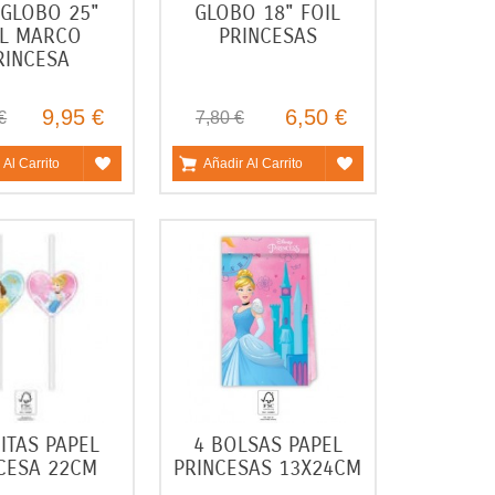
 GLOBO 25"
GLOBO 18" FOIL
IL MARCO
PRINCESAS
RINCESA
9,95 €
6,50 €
€
7,80 €
 Al Carrito
Añadir Al Carrito
JITAS PAPEL
4 BOLSAS PAPEL
CESA 22CM
PRINCESAS 13X24CM