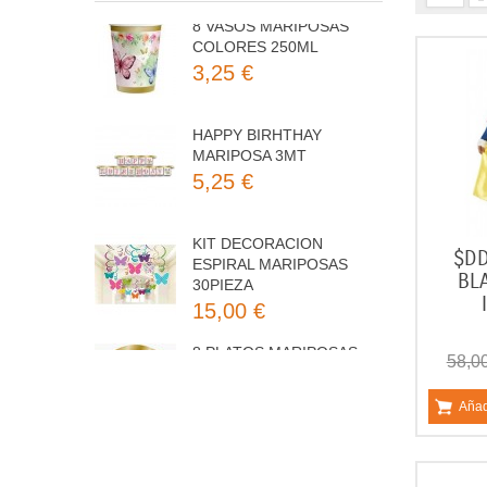
3,25 €
HAPPY BIRHTHAY
MARIPOSA 3MT
5,25 €
KIT DECORACION
ESPIRAL MARIPOSAS
30PIEZA
15,00 €
$DD
BL
8 PLATOS MARIPOSAS
COLORES 23CM
3,50 €
58,0
Añad