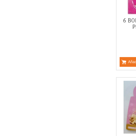
6 BO
P
Añad