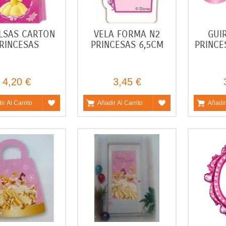
LSAS CARTON
VELA FORMA N2
GUI
RINCESAS
PRINCESAS 6,5CM
PRINCE
4,20 €
3,45 €
ir Al Carrito
Añadir Al Carrito
Añadir