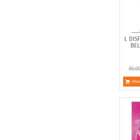
L DIS
BEL
30,0
Añad