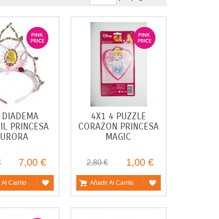
 DIADEMA
4X1 4 PUZZLE
TIL PRINCESA
CORAZON PRINCESA
AURORA
MAGIC
7,00 €
1,00 €
€
2,80 €
 Al Carrito
Añadir Al Carrito