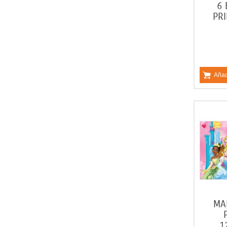
6 
PR
Añad
MA
1