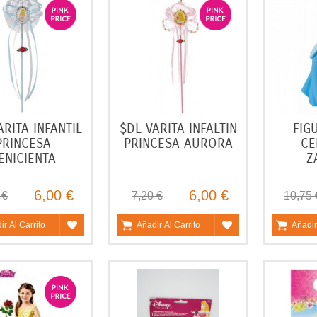
ARITA INFANTIL
$DL VARITA INFALTIN
FIG
PRINCESA
PRINCESA AURORA
CE
ENICIENTA
Z
6,00 €
6,00 €
 €
7,20 €
10,75 
ir Al Carrito
Añadir Al Carrito
Añadir