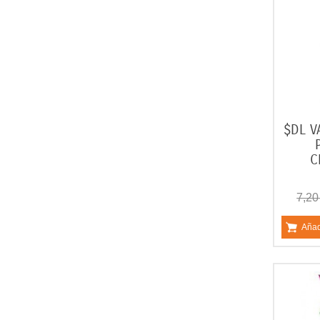
$DL V
C
7,20
Añad