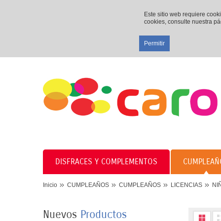
Este sitio web requiere cook
cookies, consulte nuestra p
Permitir
8 PLATOS MARIPOSAS
DISFRACES Y COMPLEMENTOS
CUMPLEAÑ
COLORES 23CM
3,50 €
Inicio
CUMPLEAÑOS
CUMPLEAÑOS
LICENCIAS
NI
8 VASOS MARIPOSAS
Nuevos
Productos
COLORES 250ML