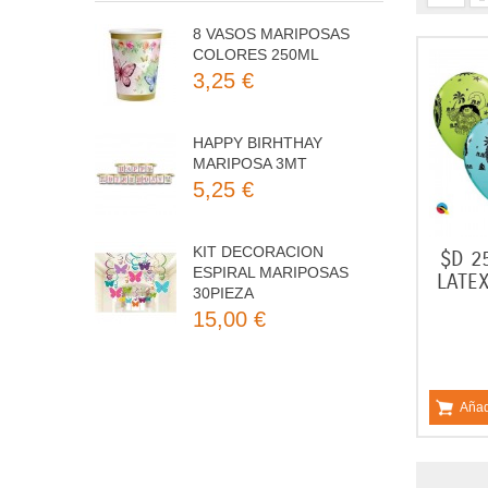
8 VASOS MARIPOSAS
COLORES 250ML
3,25 €
HAPPY BIRHTHAY
MARIPOSA 3MT
5,25 €
KIT DECORACION
$D 2
ESPIRAL MARIPOSAS
LATEX
30PIEZA
15,00 €
8 PLATOS MARIPOSAS
COLORES 23CM
3,50 €
Añad