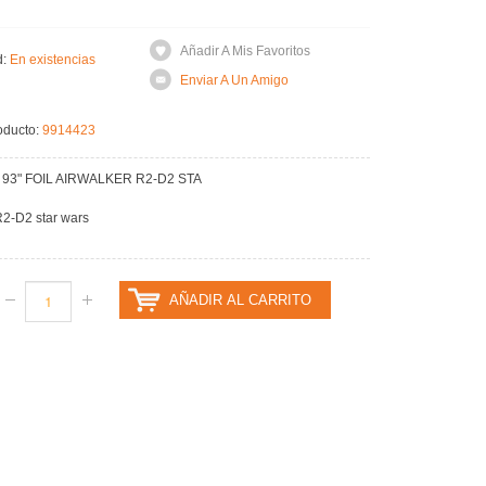
Añadir A Mis Favoritos
d:
En existencias
Enviar A Un Amigo
oducto:
9914423
 93" FOIL AIRWALKER R2-D2 STA
R2-D2 star wars
AÑADIR AL CARRITO