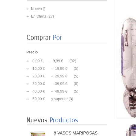
Nuevo ()
En Oferta
(27)
Comprar
Por
Precio
0,00 €
-
9,99 €
(32)
10,00 €
-
19,99 €
(5)
20,00 €
-
29,99 €
(5)
30,00 €
-
39,99 €
(8)
40,00 €
-
49,99 €
(5)
8 PLATOS MARIPOSAS
50,00 €
y superior
(3)
COLORES 23CM
3,50 €
Nuevos
Productos
8 VASOS MARIPOSAS
COLORES 250ML