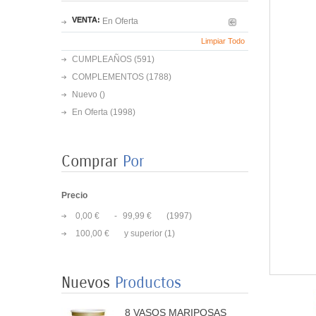
VENTA:
En Oferta
Limpiar Todo
CUMPLEAÑOS
(591)
COMPLEMENTOS
(1788)
Nuevo ()
En Oferta
(1998)
Comprar
Por
Precio
0,00 €
-
99,99 €
(1997)
100,00 €
y superior
(1)
8 PLATOS MARIPOSAS
COLORES 23CM
3,50 €
Nuevos
Productos
8 VASOS MARIPOSAS