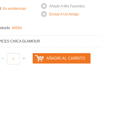
Añadir A Mis Favoritos
d:
En existencias
Enviar A Un Amigo
oducto:
46084
APICES CHICA GLAMOUR
AÑADIR AL CARRITO