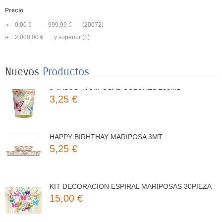
Precio
0,00 €
-
999,99 €
(20072)
8 PLATOS MARIPOSAS COLORES 23CM
2.000,00 €
y superior
(1)
3,50 €
Nuevos
Productos
8 VASOS MARIPOSAS COLORES 250ML
3,25 €
HAPPY BIRHTHAY MARIPOSA 3MT
5,25 €
KIT DECORACION ESPIRAL MARIPOSAS 30PIEZA
15,00 €