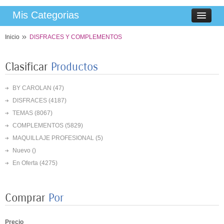
Mis Categorias
Inicio
DISFRACES Y COMPLEMENTOS
Clasificar
Productos
BY CAROLAN
(47)
DISFRACES
(4187)
TEMAS
(8067)
COMPLEMENTOS
(5829)
MAQUILLAJE PROFESIONAL
(5)
Nuevo ()
En Oferta
(4275)
8 PLATOS MARIPOSAS COLORES 23CM
Comprar
Por
3,50 €
Precio