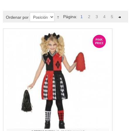
3,25 €
Página:
1
2
3
4
5
Ordenar por