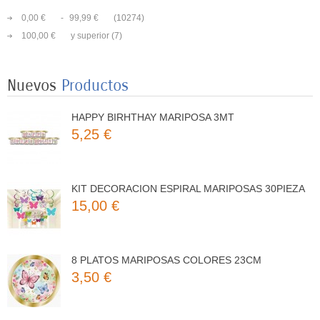
0,00 €
-
99,99 €
(10274)
8 VASOS MARIPOSAS COLORES 250ML
3,25 €
100,00 €
y superior
(7)
Nuevos
Productos
HAPPY BIRHTHAY MARIPOSA 3MT
5,25 €
KIT DECORACION ESPIRAL MARIPOSAS 30PIEZA
15,00 €
8 PLATOS MARIPOSAS COLORES 23CM
3,50 €
8 VASOS MARIPOSAS COLORES 250ML