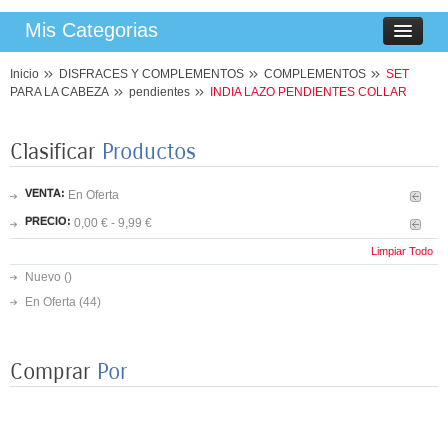
Mis Categorias
Inicio
DISFRACES Y COMPLEMENTOS
COMPLEMENTOS
SET
PARA LA CABEZA
pendientes
INDIA LAZO PENDIENTES COLLAR
Clasificar
Productos
VENTA:
En Oferta
PRECIO:
0,00 € - 9,99 €
Limpiar Todo
Nuevo ()
En Oferta
(44)
Comprar
Por
8 PLATOS MARIPOSAS COLORES 23CM
3,50 €