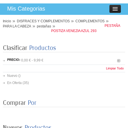
Mis Categorias
Inicio
DISFRACES Y COMPLEMENTOS
COMPLEMENTOS
PESTAÑA
PARA LA CABEZA
pestañas
POSTIZA VENEZIA AZUL 293
Clasificar
Productos
PRECIO:
0,00 € - 9,99 €
Limpiar Todo
Nuevo ()
En Oferta
(35)
Comprar
Por
8 PLATOS MARIPOSAS COLORES 23CM
3,50 €
Nuevos
Productos