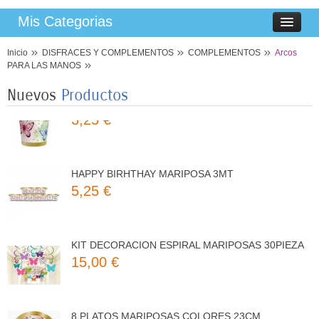
8 PLATOS MARIPOSAS COLORES 23CM
Mis Categorias
3,50 €
Inicio
DISFRACES Y COMPLEMENTOS
COMPLEMENTOS
Arcos
PARA LAS MANOS
8 VASOS MARIPOSAS COLORES 250ML
Nuevos
Productos
3,25 €
HAPPY BIRHTHAY MARIPOSA 3MT
5,25 €
KIT DECORACION ESPIRAL MARIPOSAS 30PIEZA
15,00 €
8 PLATOS MARIPOSAS COLORES 23CM
3,50 €