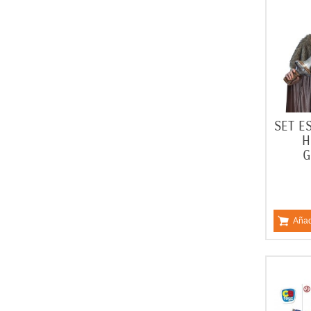
SET E
H
G
Añad