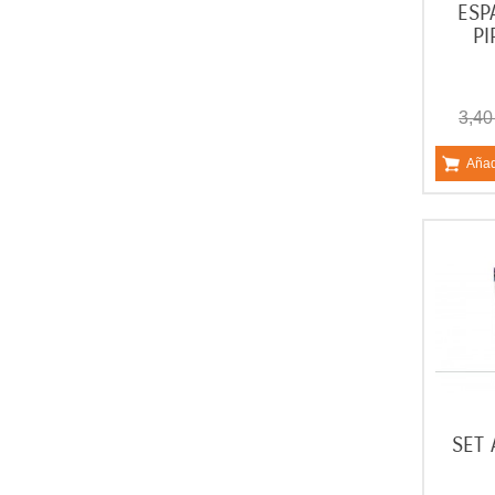
ESP
PI
3,40
Añad
SET 