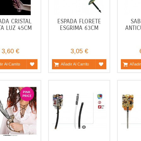
ADA CRISTAL
ESPADA FLORETE
SAB
TA LUZ 45CM
ESGRIMA 63CM
ANTI
3,60 €
3,05 €
ir Al Carrito
Añadir Al Carrito
Añadir