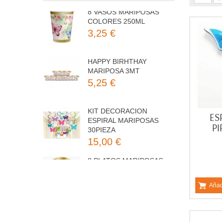
3,25 €
HAPPY BIRHTHAY
MARIPOSA 3MT
5,25 €
KIT DECORACION
ESPIRAL MARIPOSAS
30PIEZA
ES
15,00 €
PI
8 PLATOS MARIPOSAS
COLORES 23CM
3,50 €
Añad