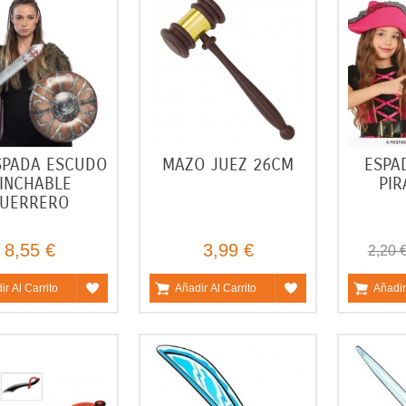
SPADA ESCUDO
MAZO JUEZ 26CM
ESPA
INCHABLE
PIR
UERRERO
8,55 €
3,99 €
2,20 
ir Al Carrito
Añadir Al Carrito
Añadir