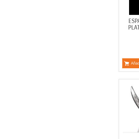
ESP
PLA
Añad