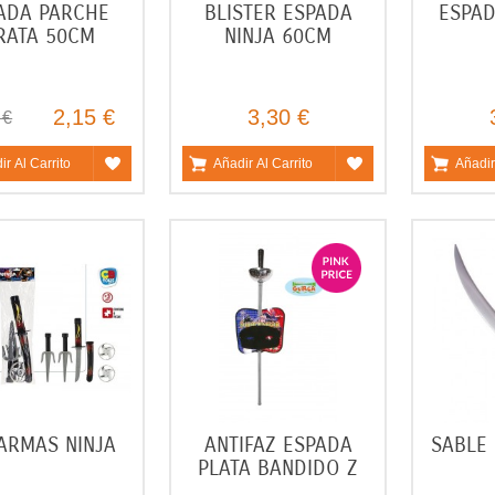
ADA PARCHE
BLISTER ESPADA
ESPAD
RATA 50CM
NINJA 60CM
2,15 €
3,30 €
 €
ir Al Carrito
Añadir Al Carrito
Añadir
ARMAS NINJA
ANTIFAZ ESPADA
SABLE 
PLATA BANDIDO Z