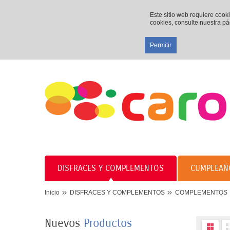
Este sitio web requiere cook
cookies, consulte nuestra p
Permitir
DISFRACES Y COMPLEMENTOS
CUMPLEAÑ
8 PLATOS MARIPOSAS
COLORES 23CM
3,50 €
Inicio
DISFRACES Y COMPLEMENTOS
COMPLEMENTOS
8 VASOS MARIPOSAS
Nuevos
Productos
COLORES 250ML