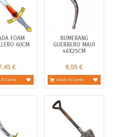
ADA FOAM
BUMERANG
LLERO 60CM
GUERRERO MAUI
46X25CM
7,45 €
9,55 €
 Al Carrito
Añadir Al Carrito