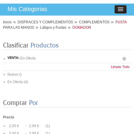
Mis Categorias
Inicio
DISFRACES Y COMPLEMENTOS
COMPLEMENTOS
FUSTA
PARA LAS MANOS
Látigos y Fustas
DOMADOR
Clasificar
Productos
VENTA:
En Oferta
Limpiar Todo
Nuevo ()
En Oferta
(4)
Comprar
Por
Precio
2,00 €
-
2,99 €
(1)
8 PLATOS MARIPOSAS COLORES 23CM
3,00 €
-
3,99 €
(1)