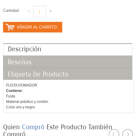
Cantidad:
AÑADIR AL CARRITO
Descripción
Reseñas
Etiqueta De Producto
FUSTA DOMADOR
Contiene:
Fusta
Material plástico y cordón
Color oro y negro
Quien
Compró
Este
Producto
También
Compró