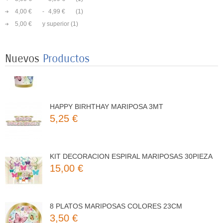
3,50 €
4,00 €
-
4,99 €
(1)
5,00 €
y superior
(1)
8 VASOS MARIPOSAS COLORES 250ML
Nuevos
Productos
3,25 €
HAPPY BIRHTHAY MARIPOSA 3MT
5,25 €
KIT DECORACION ESPIRAL MARIPOSAS 30PIEZA
15,00 €
8 PLATOS MARIPOSAS COLORES 23CM
3,50 €