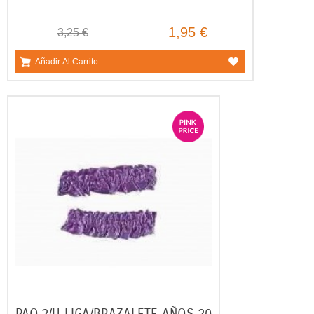
1,95 €
3,25 €
Añadir Al Carrito
PAQ.2/U LIGA/BRAZALETE AÑOS 20