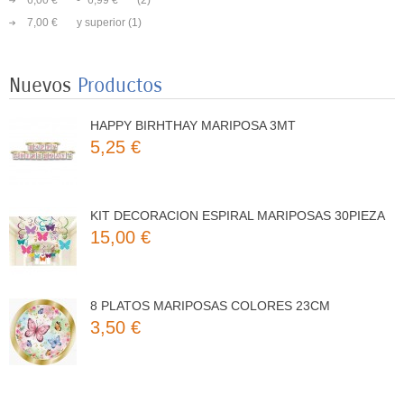
6,00 €
-
6,99 €
(2)
8 VASOS MARIPOSAS COLORES 250ML
7,00 €
y superior
(1)
3,25 €
Nuevos
Productos
HAPPY BIRHTHAY MARIPOSA 3MT
5,25 €
KIT DECORACION ESPIRAL MARIPOSAS 30PIEZA
15,00 €
8 PLATOS MARIPOSAS COLORES 23CM
3,50 €
8 VASOS MARIPOSAS COLORES 250ML
3,25 €