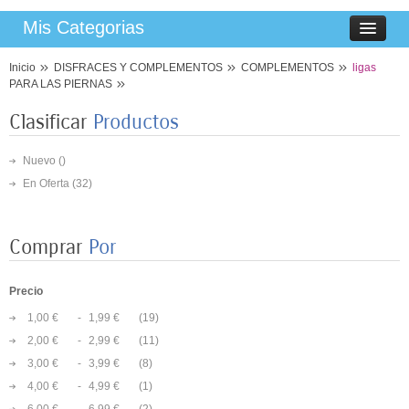
Mis Categorias
Inicio
DISFRACES Y COMPLEMENTOS
COMPLEMENTOS
ligas
PARA LAS PIERNAS
Clasificar
Productos
Nuevo ()
En Oferta
(32)
Comprar
Por
Precio
1,00 €
-
1,99 €
(19)
8 PLATOS MARIPOSAS COLORES 23CM
2,00 €
-
2,99 €
(11)
3,50 €
3,00 €
-
3,99 €
(8)
4,00 €
-
4,99 €
(1)