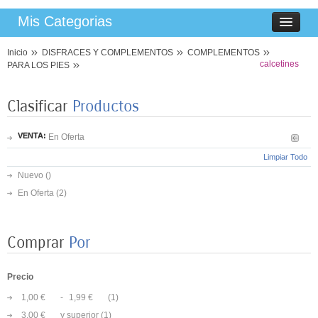
Mis Categorias
Inicio
DISFRACES Y COMPLEMENTOS
COMPLEMENTOS
calcetines
PARA LOS PIES
Clasificar
Productos
VENTA:
En Oferta
Limpiar Todo
Nuevo ()
En Oferta
(2)
Comprar
Por
Precio
1,00 €
-
1,99 €
(1)
8 PLATOS MARIPOSAS COLORES 23CM
3,00 €
y superior
(1)