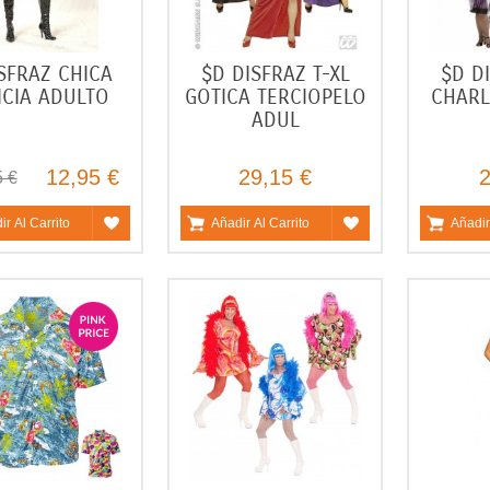
SFRAZ CHICA
$D DISFRAZ T-XL
$D D
ICIA ADULTO
GOTICA TERCIOPELO
CHARL
ADUL
12,95 €
29,15 €
2
5 €
ir Al Carrito
Añadir Al Carrito
Añadir