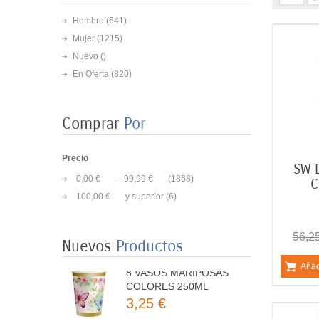
Hombre
(641)
Mujer
(1215)
Nuevo ()
En Oferta
(820)
Comprar
Por
Precio
SW 
8 PLATOS MARIPOSAS
0,00 €
-
99,99 €
(1868)
COLORES 23CM
C
3,50 €
100,00 €
y superior
(6)
56,2
8 VASOS MARIPOSAS
Nuevos
Productos
COLORES 250ML
Añad
3,25 €
HAPPY BIRHTHAY