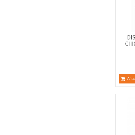
DI
CHI
Añad