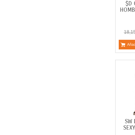
$D 
HOMB
18,1
Añad
SW 
SEX