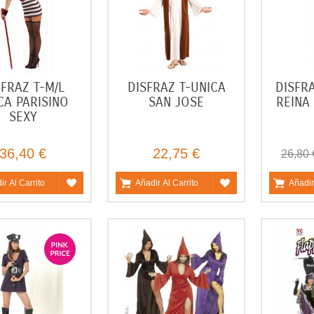
SFRAZ T-M/L
DISFRAZ T-UNICA
DISFRA
CA PARISINO
SAN JOSE
REINA
SEXY
36,40 €
22,75 €
26,80 
ir Al Carrito
Añadir Al Carrito
Añadir