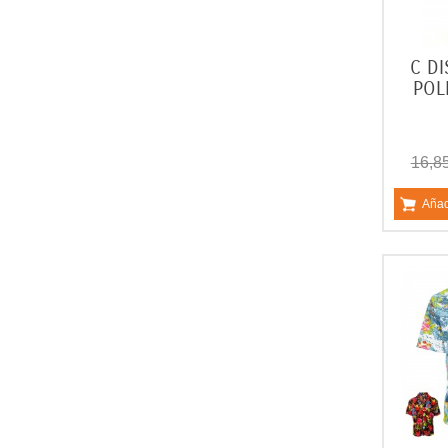
C DI
POL
16,8
Añad