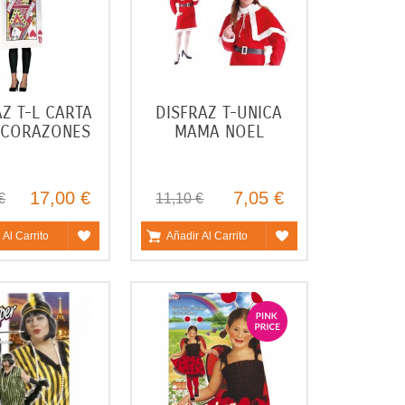
Z T-L CARTA
DISFRAZ T-UNICA
 CORAZONES
MAMA NOEL
17,00 €
7,05 €
€
11,10 €
 Al Carrito
Añadir Al Carrito