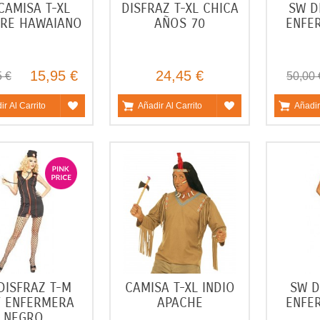
CAMISA T-XL
DISFRAZ T-XL CHICA
SW D
RE HAWAIANO
AÑOS 70
ENFE
15,95 €
24,45 €
5 €
50,00 
ir Al Carrito
Añadir Al Carrito
Añadir
DISFRAZ T-M
CAMISA T-XL INDIO
SW D
Y ENFERMERA
APACHE
ENFE
NEGRO