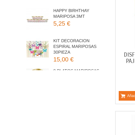
MARIPOSA 3MT
5,25 €
KIT DECORACION
ESPIRAL MARIPOSAS
30PIEZA
15,00 €
DISF
8 PLATOS MARIPOSAS
PAJ
COLORES 23CM
3,50 €
Añad