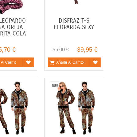
 LEOPARDO
DISFRAZ T-S
SA OREJA
LEOPARDA SEXY
RITA COLA
5,70 €
39,95 €
55,00 €
 Al Carrito
Añadir Al Carrito