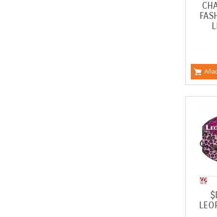
CHA
FAS
L
Añad
$
LEO