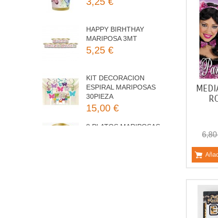
HAPPY BIRHTHAY
MARIPOSA 3MT
5,25 €
KIT DECORACION
ESPIRAL MARIPOSAS
30PIEZA
15,00 €
MEDI
R
8 PLATOS MARIPOSAS
COLORES 23CM
3,50 €
6,80
Añad