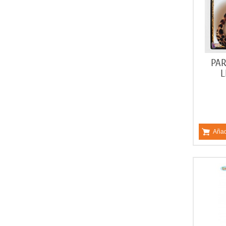
PAR
L
Añad