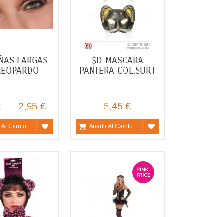
ÑAS LARGAS
$D MASCARA
LEOPARDO
PANTERA COL.SURT
2,95 €
5,45 €
€
 Al Carrito
Añadir Al Carrito