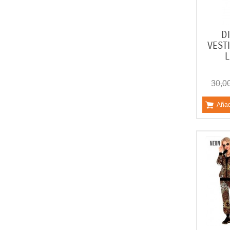
D
VEST
30,0
Añad