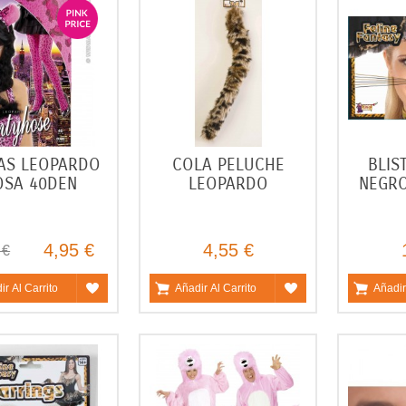
AS LEOPARDO
COLA PELUCHE
BLIS
OSA 40DEN
LEOPARDO
NEGR
4,95 €
4,55 €
 €
ir Al Carrito
Añadir Al Carrito
Añadir