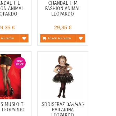
NDAL T-L
CHANDAL T-M
ION ANIMAL
FASHION ANIMAL
EOPARDO
LEOPARDO
9,35 €
29,35 €
 Al Carrito
Añadir Al Carrito
S MUSLO T-
$DDISFRAZ 3A4/4A5
A LEOPARDO
BAILARINA
LEOPARDO