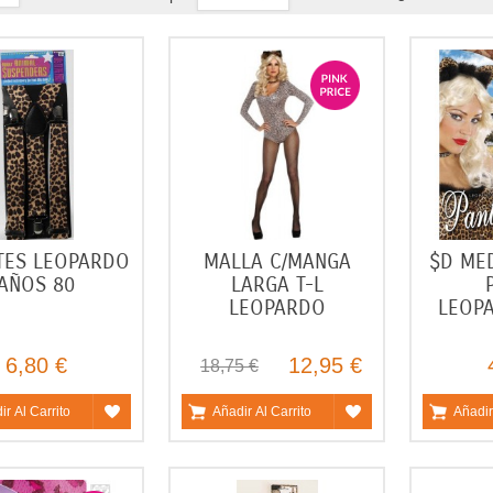
TES LEOPARDO
MALLA C/MANGA
$D MED
AÑOS 80
LARGA T-L
LEOPARDO
LEOP
6,80 €
12,95 €
18,75 €
ir Al Carrito
Añadir Al Carrito
Añadir