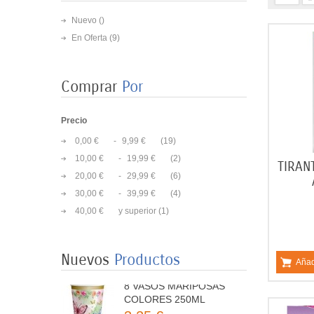
Nuevo ()
En Oferta
(9)
Comprar
Por
Precio
0,00 €
-
9,99 €
(19)
10,00 €
-
19,99 €
(2)
TIRAN
20,00 €
-
29,99 €
(6)
8 PLATOS MARIPOSAS
30,00 €
-
39,99 €
(4)
COLORES 23CM
3,50 €
40,00 €
y superior
(1)
8 VASOS MARIPOSAS
Nuevos
Productos
Añad
COLORES 250ML
3,25 €