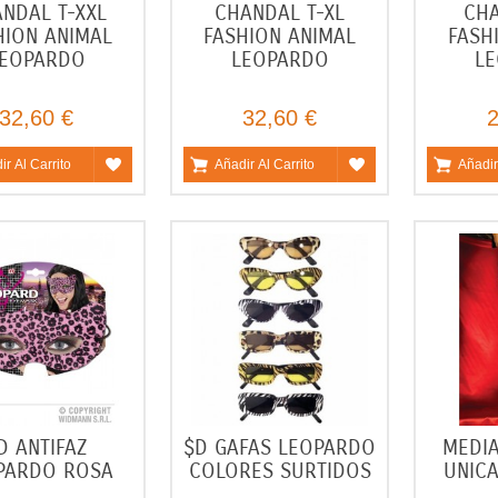
NDAL T-XXL
CHANDAL T-XL
CHA
HION ANIMAL
FASHION ANIMAL
FASH
EOPARDO
LEOPARDO
L
32,60 €
32,60 €
2
ir Al Carrito
Añadir Al Carrito
Añadir
D ANTIFAZ
$D GAFAS LEOPARDO
MEDIA
PARDO ROSA
COLORES SURTIDOS
UNIC