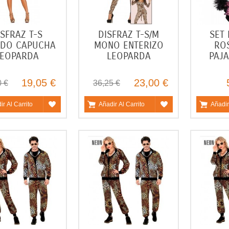
ISFRAZ T-S
DISFRAZ T-S/M
SET
IDO CAPUCHA
MONO ENTERIZO
RO
LEOPARDA
LEOPARDA
PAJA
19,05 €
23,00 €
0 €
36,25 €
ir Al Carrito
Añadir Al Carrito
Añadir