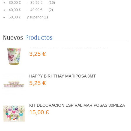
30,00 €
-
39,99 €
(16)
40,00 €
-
49,99 €
(2)
8 PLATOS MARIPOSAS COLORES 23CM
50,00 €
y superior
(1)
3,50 €
Nuevos
Productos
8 VASOS MARIPOSAS COLORES 250ML
3,25 €
HAPPY BIRHTHAY MARIPOSA 3MT
5,25 €
KIT DECORACION ESPIRAL MARIPOSAS 30PIEZA
15,00 €
8 PLATOS MARIPOSAS COLORES 23CM