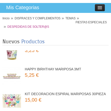
Mis Categorias
8 PLATOS MARIPOSAS COLORES 23CM
3,50 €
Inicio
DISFRACES Y COMPLEMENTOS
TEMAS
FIESTAS ESPECIALES
DESPEDIDAS DE SOLTER@S
8 VASOS MARIPOSAS COLORES 250ML
Nuevos
Productos
3,25 €
HAPPY BIRHTHAY MARIPOSA 3MT
5,25 €
KIT DECORACION ESPIRAL MARIPOSAS 30PIEZA
15,00 €
8 PLATOS MARIPOSAS COLORES 23CM