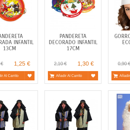
ANDERETA
PANDERETA
GORRO
ADA INFANTIL
DECORADO INFANTIL
EC
13CM
17CM
1,25 €
1,30 €
 €
2,10 €
0,90 
ir Al Carrito
Añadir Al Carrito
Añadir