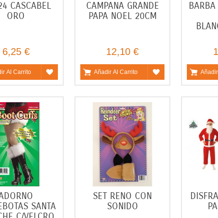
24 CASCABEL
CAMPANA GRANDE
BARBA 
ORO
PAPA NOEL 20CM
BLAN
6,25 €
12,10 €
1
ir Al Carrito
Añadir Al Carrito
Añadir
ADORNO
SET RENO CON
DISFR
EBOTAS SANTA
SONIDO
PA
CHE C/VELCRO