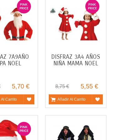
RAZ 7A9AÑO
DISFRAZ 3A4 AÑOS
PA NOEL
NIÑA MAMA NOEL
5,70 €
5,55 €
€
8,75 €
 Al Carrito
Añadir Al Carrito