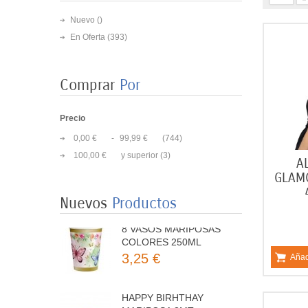
Nuevo ()
En Oferta
(393)
Comprar
Por
Precio
8 PLATOS MARIPOSAS
COLORES 23CM
0,00 €
-
99,99 €
(744)
3,50 €
100,00 €
y superior
(3)
A
GLAM
8 VASOS MARIPOSAS
Nuevos
Productos
COLORES 250ML
3,25 €
Añad
HAPPY BIRHTHAY
MARIPOSA 3MT
5,25 €