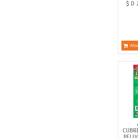
$ D 
Añad
CUBR
PELU