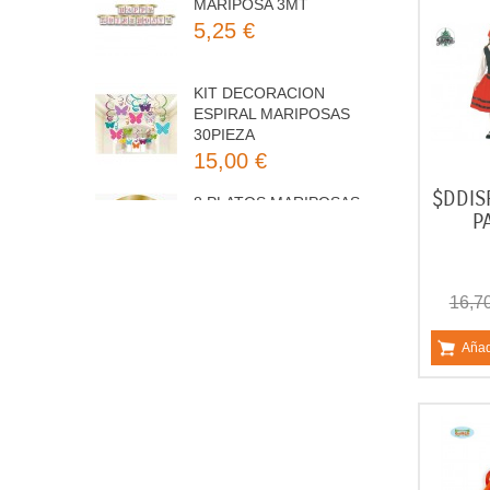
KIT DECORACION
ESPIRAL MARIPOSAS
30PIEZA
15,00 €
8 PLATOS MARIPOSAS
COLORES 23CM
3,50 €
$DDIS
P
16,7
Añad