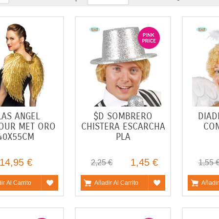
LAS ANGEL
$D SOMBRERO
DIAD
OUR MET ORO
CHISTERA ESCARCHA
CO
40X55CM
PLA
14,95 €
1,45 €
2,25 €
1,55 
ir Al Carrito
Añadir Al Carrito
Añadir