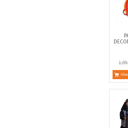
P
DECOR
1,95
Añad