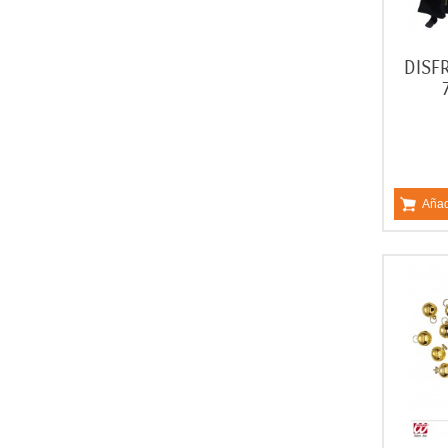
DISF
Añad