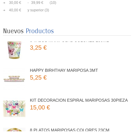
30,00 €
-
39,99 €
(10)
8 PLATOS MARIPOSAS COLORES 23CM
40,00 €
y superior
(3)
3,50 €
Nuevos
Productos
8 VASOS MARIPOSAS COLORES 250ML
3,25 €
HAPPY BIRHTHAY MARIPOSA 3MT
5,25 €
KIT DECORACION ESPIRAL MARIPOSAS 30PIEZA
15,00 €
8 PLATOS MARIPOSAS COLORES 23CM
3,50 €