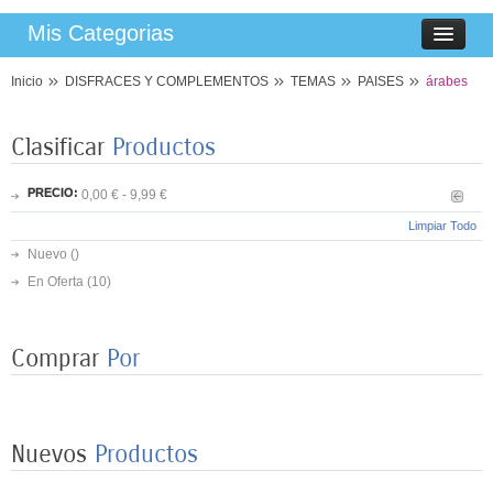
Mis Categorias
Inicio
DISFRACES Y COMPLEMENTOS
TEMAS
PAISES
árabes
Clasificar
Productos
PRECIO:
0,00 € - 9,99 €
Limpiar Todo
Nuevo ()
8 PLATOS MARIPOSAS COLORES 23CM
En Oferta
(10)
3,50 €
Comprar
Por
8 VASOS MARIPOSAS COLORES 250ML
3,25 €
Nuevos
Productos
HAPPY BIRHTHAY MARIPOSA 3MT