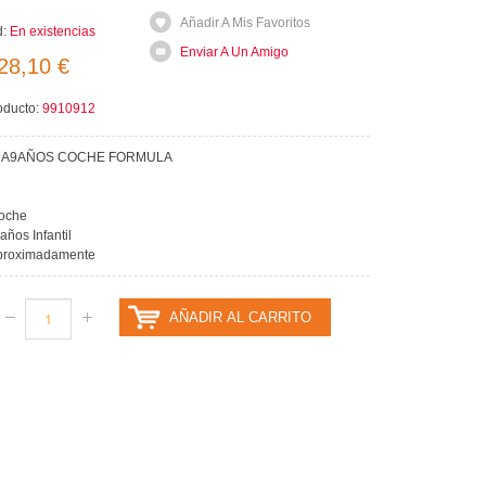
Añadir A Mis Favoritos
d:
En existencias
Enviar A Un Amigo
28,10 €
oducto:
9910912
 7A9AÑOS COCHE FORMULA
coche
 años Infantil
proximadamente
AÑADIR AL CARRITO