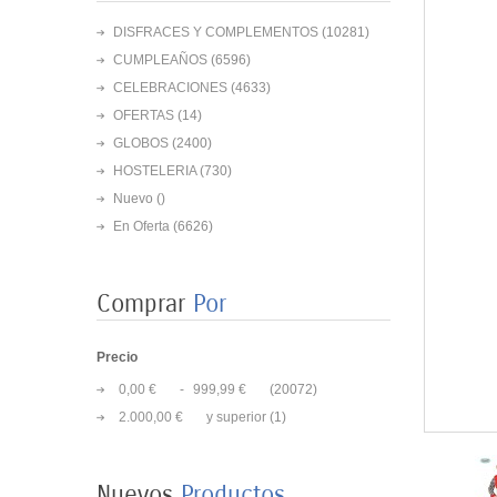
DISFRACES Y COMPLEMENTOS
(10281)
CUMPLEAÑOS
(6596)
CELEBRACIONES
(4633)
OFERTAS
(14)
GLOBOS
(2400)
HOSTELERIA
(730)
Nuevo ()
En Oferta
(6626)
Comprar
Por
Precio
0,00 €
-
999,99 €
(20072)
2.000,00 €
y superior
(1)
8 PLATOS MARIPOSAS
COLORES 23CM
3,50 €
Nuevos
Productos