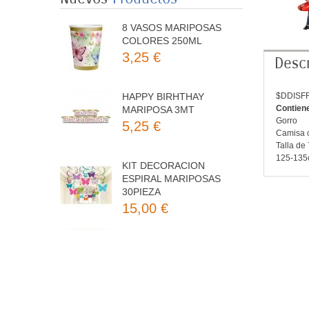
8 VASOS MARIPOSAS
COLORES 250ML
3,25 €
Descr
HAPPY BIRHTHAY
$DDISF
MARIPOSA 3MT
Contien
5,25 €
Gorro
Camisa 
Talla de 
125-135
KIT DECORACION
ESPIRAL MARIPOSAS
30PIEZA
15,00 €
8 PLATOS MARIPOSAS
COLORES 23CM
3,50 €