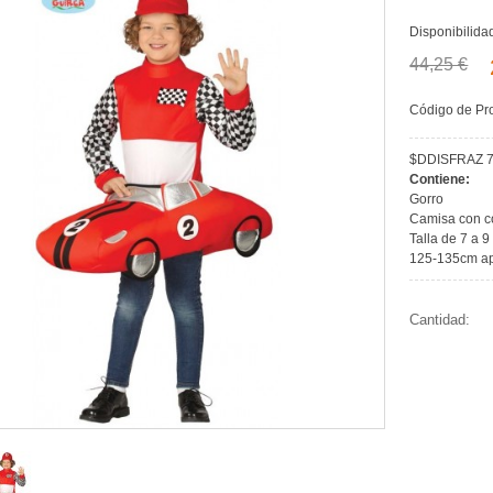
Disponibilida
44,25 €
Código de Pr
$DDISFRAZ
Contiene:
Gorro
Camisa con 
Talla de 7 a 9
125-135cm a
Cantidad: