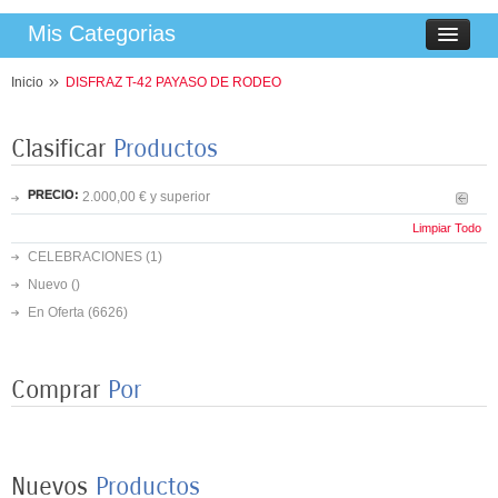
Mis Categorias
Inicio
DISFRAZ T-42 PAYASO DE RODEO
Clasificar
Productos
PRECIO:
2.000,00 € y superior
Limpiar Todo
CELEBRACIONES
(1)
Nuevo ()
En Oferta
(6626)
8 PLATOS MARIPOSAS COLORES 23CM
3,50 €
Comprar
Por
8 VASOS MARIPOSAS COLORES 250ML
Nuevos
Productos
3,25 €