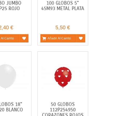
BO JUMBO
100 GLOBOS 5"
P25 ROJO
45M93 METAL PLATA
2,40 €
5,50 €
 Al Carrito
Añadir Al Carrito
LOBOS 18"
50 GLOBOS
20 BLANCO
112P254950
CORAZONES ROJOS