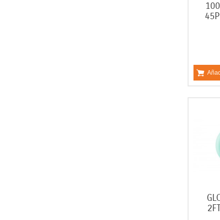
100
45
Añad
GL
2F