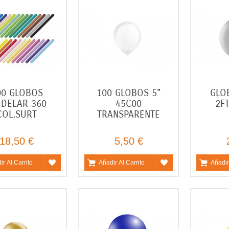
00 GLOBOS
100 GLOBOS 5"
GLO
DELAR 360
45C00
2F
COL.SURT
TRANSPARENTE
18,50 €
5,50 €
ir Al Carrito
Añadir Al Carrito
Añadir