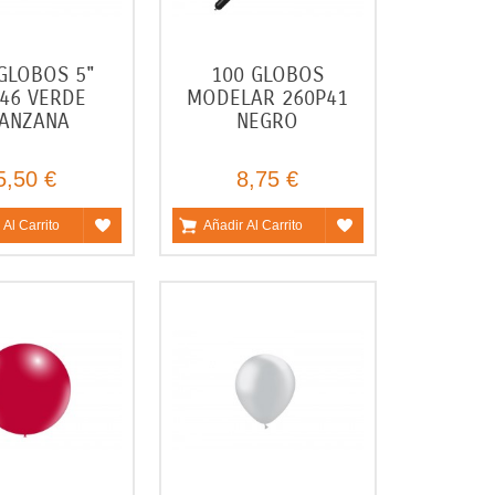
GLOBOS 5"
100 GLOBOS
46 VERDE
MODELAR 260P41
ANZANA
NEGRO
5,50 €
8,75 €
 Al Carrito
Añadir Al Carrito