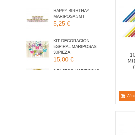
MARIPOSA 3MT
5,25 €
KIT DECORACION
ESPIRAL MARIPOSAS
30PIEZA
15,00 €
1
8 PLATOS MARIPOSAS
MO
COLORES 23CM
3,50 €
Añad