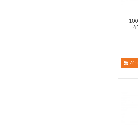
100
4
Añad