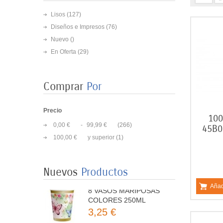
Lisos
(127)
Diseños e Impresos
(76)
Nuevo ()
En Oferta
(29)
Comprar
Por
Precio
100
8 PLATOS MARIPOSAS
0,00 €
-
99,99 €
(266)
45B0
COLORES 23CM
100,00 €
y superior
(1)
3,50 €
8 VASOS MARIPOSAS
Nuevos
Productos
COLORES 250ML
Añad
3,25 €
HAPPY BIRHTHAY