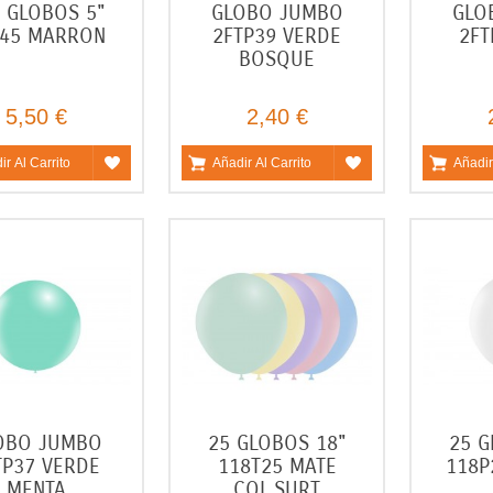
 GLOBOS 5"
GLOBO JUMBO
GLO
P45 MARRON
2FTP39 VERDE
2FT
BOSQUE
5,50 €
2,40 €
ir Al Carrito
Añadir Al Carrito
Añadir
OBO JUMBO
25 GLOBOS 18"
25 G
TP37 VERDE
118T25 MATE
118P
MENTA
COL.SURT