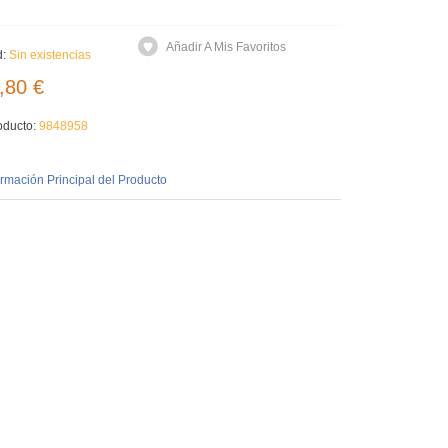
Añadir A Mis Favoritos
d:
Sin existencias
,80 €
oducto:
9848958
ormación Principal del Producto