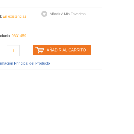
Añadir A Mis Favoritos
d:
En existencias
oducto:
9831459
AÑADIR AL CARRITO
ormación Principal del Producto